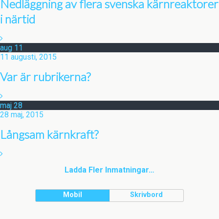
Nedläggning av flera svenska kärnreaktorer
i närtid
aug
11
11 augusti, 2015
Var är rubrikerna?
maj
28
28 maj, 2015
Långsam kärnkraft?
Ladda Fler Inmatningar…
Mobil
Skrivbord