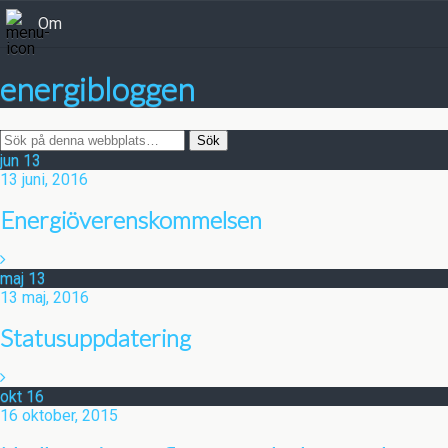
Om
energibloggen
jun
13
13 juni, 2016
Energiöverenskommelsen
maj
13
13 maj, 2016
Statusuppdatering
okt
16
16 oktober, 2015