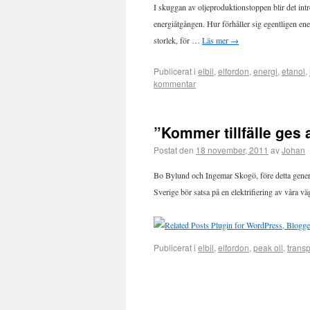
I skuggan av oljeproduktionstoppen blir det intr
energiåtgången. Hur förhåller sig egentligen ene
storlek, för …
Läs mer
→
Publicerat i
elbil
,
elfordon
,
energi
,
etanol
,
kommentar
”Kommer tillfälle ges 
Postat den
18 november, 2011
av
Johan
Bo Bylund och Ingemar Skogö, före detta general
Sverige bör satsa på en elektrifiering av våra väg
Publicerat i
elbil
,
elfordon
,
peak oil
,
transp