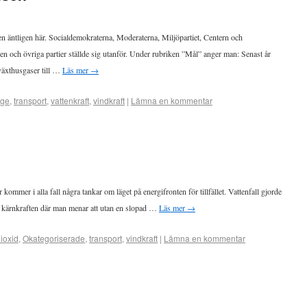
 äntligen här. Socialdemokraterna, Moderaterna, Miljöpartiet, Centern och
och övriga partier ställde sig utanför. Under rubriken ”Mål” anger man: Senast år
växthusgaser till …
Läs mer
→
ige
,
transport
,
vattenkraft
,
vindkraft
|
Lämna en kommentar
kommer i alla fall några tankar om läget på energifronten för tillfället. Vattenfall gjorde
de kärnkraften där man menar att utan en slopad …
Läs mer
→
ioxid
,
Okategoriserade
,
transport
,
vindkraft
|
Lämna en kommentar