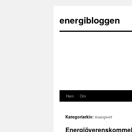
energibloggen
Hem
Om
transport
Kategoriarkiv:
Energiöverenskomme