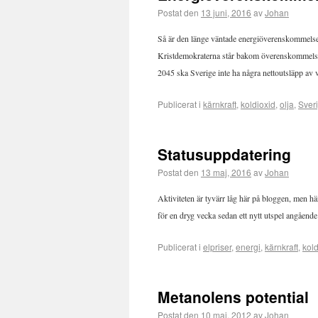
Postat den
13 juni, 2016
av
Johan
Så är den länge väntade energiöverenskommelsen
Kristdemokraterna står bakom överenskommelsen 
2045 ska Sverige inte ha några nettoutsläpp av 
Publicerat i
kärnkraft
,
koldioxid
,
olja
,
Sver
Statusuppdatering
Postat den
13 maj, 2016
av
Johan
Aktiviteten är tyvärr låg här på bloggen, men här 
för en dryg vecka sedan ett nytt utspel angåen
Publicerat i
elpriser
,
energi
,
kärnkraft
,
kold
Metanolens potential
Postat den
10 maj, 2012
av
Johan