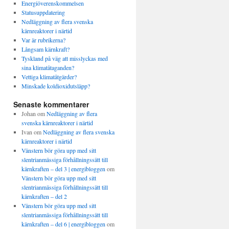
Energiöverenskommelsen
Statusuppdatering
Nedläggning av flera svenska
kärnreaktorer i närtid
Var är rubrikerna?
Långsam kärnkraft?
Tyskland på väg att misslyckas med
sina klimatåtaganden?
Vettiga klimatåtgärder?
Minskade koldioxidutsläpp?
Senaste kommentarer
Johan
om
Nedläggning av flera
svenska kärnreaktorer i närtid
Ivan
om
Nedläggning av flera svenska
kärnreaktorer i närtid
Vänstern bör göra upp med sitt
slentrianmässiga förhållningssätt till
kärnkraften – del 3 | energibloggen
om
Vänstern bör göra upp med sitt
slentrianmässiga förhållningssätt till
kärnkraften – del 2
Vänstern bör göra upp med sitt
slentrianmässiga förhållningssätt till
kärnkraften – del 6 | energibloggen
om