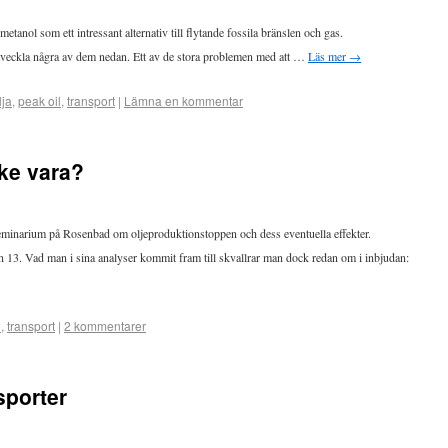
metanol som ett intressant alternativ till flytande fossila bränslen och gas.
e utveckla några av dem nedan. Ett av de stora problemen med att …
Läs mer
→
lja
,
peak oil
,
transport
|
Lämna en kommentar
cke vara?
 seminarium på Rosenbad om oljeproduktionstoppen och dess eventuella effekter.
kan 13. Vad man i sina analyser kommit fram till skvallrar man dock redan om i inbjudan:
l
,
transport
|
2 kommentarer
sporter