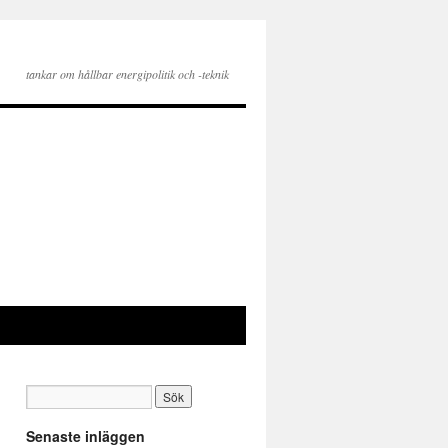
tankar om hållbar energipolitik och -teknik
Senaste inläggen