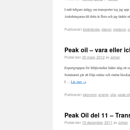
I mitt tidigare inlägg om transporter tog jag upp 
Anledningarna till detta är flera och jag tänkt
Publicerat i
biobränsle
,
etanol
,
metanol
,
o
Peak oil – vara eller i
Postat den
30 mars, 2012
av
Johan
Expertgruppen för Miljöstudier håller idag ett
Seminariet går att följa online och startar kloc
I …
Läs mer
→
Publicerat i
ekonomi
,
energi
,
olja
,
peak oi
Peak Oil del 11 – Tran
Postat den
15 december, 2011
av
Johan