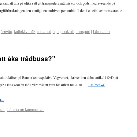
essant att titta på olika sätt att transportera människor och gods med avseende på
rgiförbrukningen i en vanlig bensindriven personbil till den i en elbil av motsvarande
järnväg
,
kollektivtrafik
,
metanol
,
olja
,
peak oil
,
transport
|
Lämna en
att åka trådbuss?”
direktörer på Banverket respektive Vägverket, skriver i en debattartikel i SvD att
ar. Detta som ett led i vårt mål att vara fossilfritt till 2030. …
Läs mer
→
ort
|
Lämna en kommentar