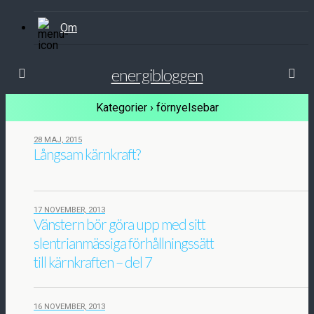
Om
energibloggen
Kategorier ›
förnyelsebar
28 MAJ, 2015
Långsam kärnkraft?
17 NOVEMBER, 2013
Vänstern bör göra upp med sitt
slentrianmässiga förhållningssätt
till kärnkraften – del 7
16 NOVEMBER, 2013