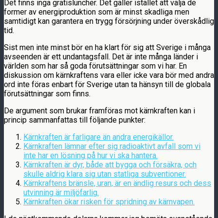
Det finns inga gratisluncher. Det gäller istället att välja de
former av energiproduktion som är minst skadliga men
samtidigt kan garantera en trygg försörjning under överskådlig
tid.
Sist men inte minst bör en ha klart för sig att Sverige i många
avseenden är ett undantagsfall. Det är inte många länder i
världen som har så goda förutsättningar som vi har. En
diskussion om kärnkraftens vara eller icke vara bör med andra
ord inte föras enbart för Sverige utan ta hänsyn till de globala
förutsättningar som finns.
De argument som brukar framföras mot kärnkraften kan i
princip sammanfattas till följande punkter:
Kärnkraften är farligare än andra energikällor.
Kärnkraften lämnar efter sig radioaktivt avfall som vi
inte har en lösning på hur vi ska hantera.
Kärnkraften är dyr, både att bygga och försäkra, och
skulle aldrig klara sig utan statliga subventioner.
Kärnkraftens bränsle, uran, är en ändlig resurs och dess
utvinning är miljöfarlig.
Kärnkraften ökar risken för spridning av kärnvapen.