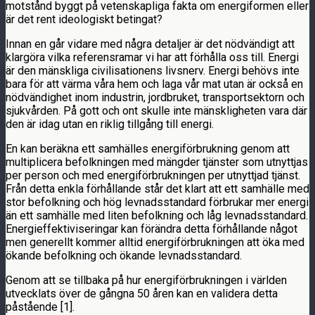
motstånd byggt på vetenskapliga fakta om energiformen eller
är det rent ideologiskt betingat?
Innan en går vidare med några detaljer är det nödvändigt att
klargöra vilka referensramar vi har att förhålla oss till. Energi
är den mänskliga civilisationens livsnerv. Energi behövs inte
bara för att värma våra hem och laga vår mat utan är också en
nödvändighet inom industrin, jordbruket, transportsektorn och
sjukvården. På gott och ont skulle inte mänskligheten vara där
den är idag utan en riklig tillgång till energi.
En kan beräkna ett samhälles energiförbrukning genom att
multiplicera befolkningen med mängder tjänster som utnyttjas
per person och med energiförbrukningen per utnyttjad tjänst.
Från detta enkla förhållande står det klart att ett samhälle med
stor befolkning och hög levnadsstandard förbrukar mer energi
än ett samhälle med liten befolkning och låg levnadsstandard.
Energieffektiviseringar kan förändra detta förhållande något
men generellt kommer alltid energiförbrukningen att öka med
ökande befolkning och ökande levnadsstandard.
Genom att se tillbaka på hur energiförbrukningen i världen
utvecklats över de gångna 50 åren kan en validera detta
påstående [1].