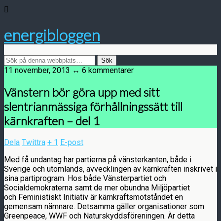
energibloggen
11 november, 2013 ↔ 6 kommentarer
Vänstern bör göra upp med sitt
slentrianmässiga förhållningssätt till
kärnkraften – del 1
Dela
Twittra
+ 1
E-post
Med få undantag har partierna på vänsterkanten, både i
Sverige och utomlands, avvecklingen av kärnkraften inskrivet i
sina partiprogram. Hos både Vänsterpartiet och
Socialdemokraterna samt de mer obundna Miljöpartiet
och Feministiskt Initiativ är kärnkraftsmotståndet en
gemensam nämnare. Detsamma gäller organisationer som
Greenpeace, WWF och Naturskyddsföreningen. Är detta