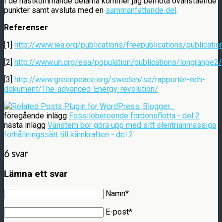
I de nästkommande delarna kommer jag bemöta ovanstående
punkter samt avsluta med en
sammanfattande del
.
Referenser
[1]
http://www.iea.org/publications/freepublications/publicati
[2]
http://www.un.org/esa/population/publications/longrange2
[3]
http://www.greenpeace.org/sweden/se/rapporter-och-
dokument/The-advanced-Energy-revolution/
föregående inlägg
Fossiloberoende fordonsflotta - del 2
nästa inlägg
Vänstern bör göra upp med sitt slentrianmässiga
förhållningssätt till kärnkraften - del 2
6 svar
Lämna ett svar
Namn*
E-post*