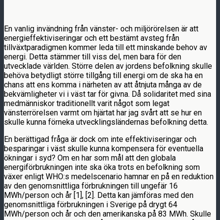
En vanlig invändning från vänster- och miljörörelsen är att
energieffektiviseringar och ett bestämt avsteg från
tillväxtparadigmen kommer leda till ett minskande behov av
energi. Detta stämmer till viss del, men bara för den
utvecklade världen. Större delen av jordens befolkning skulle
behöva betydligt större tillgång till energi om de ska ha en
chans att ens komma i närheten av att åtnjuta många av de
bekvämligheter vi i väst tar för givna. Då solidaritet med sina
medmänniskor traditionellt varit något som legat
vänsterrörelsen varmt om hjärtat har jag svårt att se hur en
skulle kunna förneka utvecklingsländernas befolkning detta.
En berättigad fråga är dock om inte effektiviseringar och
besparingar i väst skulle kunna kompensera för eventuella
ökningar i syd? Om en har som mål att den globala
energiförbrukningen inte ska öka trots en befolkning som
växer enligt WHO:s medelscenario hamnar en på en reduktion
av den genomsnittliga förbrukningen till ungefär 16
MWh/person och år [1], [2]. Detta kan jämföras med den
genomsnittliga förbrukningen i Sverige på drygt 64
MWh/person och år och den amerikanska på 83 MWh. Skulle