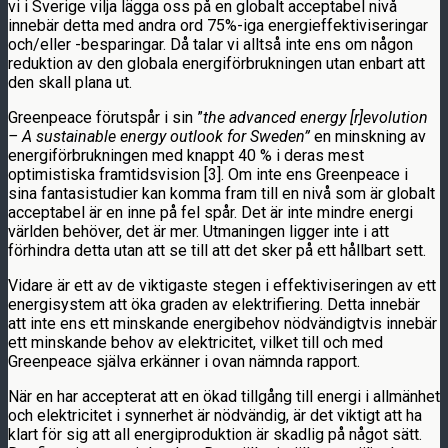
vi i Sverige vilja lägga oss på en globalt acceptabel nivå
innebär detta med andra ord 75%-iga energieffektiviseringar
och/eller -besparingar. Då talar vi alltså inte ens om någon
reduktion av den globala energiförbrukningen utan enbart att
den skall plana ut.
Greenpeace förutspår i sin ”
the advanced energy [r]evolution
– A sustainable energy outlook for Sweden”
en minskning av
energiförbrukningen med knappt 40 % i deras mest
optimistiska framtidsvision [3]. Om inte ens Greenpeace i
sina fantasistudier kan komma fram till en nivå som är globalt
acceptabel är en inne på fel spår. Det är inte mindre energi
världen behöver, det är mer. Utmaningen ligger inte i att
förhindra detta utan att se till att det sker på ett hållbart sett.
Vidare är ett av de viktigaste stegen i effektiviseringen av ett
energisystem att öka graden av elektrifiering. Detta innebär
att inte ens ett minskande energibehov nödvändigtvis innebär
ett minskande behov av elektricitet, vilket till och med
Greenpeace själva erkänner i ovan nämnda rapport.
När en har accepterat att en ökad tillgång till energi i allmänhet
och elektricitet i synnerhet är nödvändig, är det viktigt att ha
klart för sig att all energiproduktion är skadlig på något sätt.