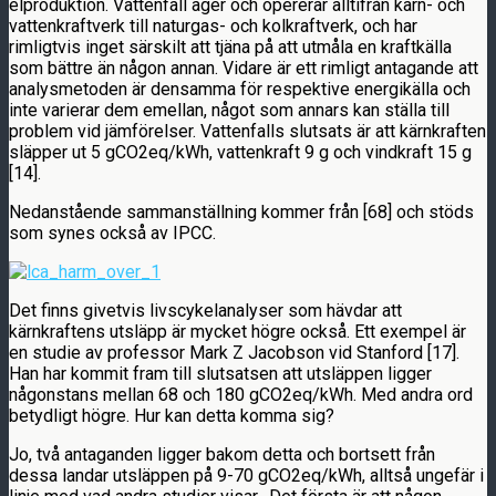
elproduktion. Vattenfall äger och opererar alltifrån kärn- och
vattenkraftverk till naturgas- och kolkraftverk, och har
rimligtvis inget särskilt att tjäna på att utmåla en kraftkälla
som bättre än någon annan. Vidare är ett rimligt antagande att
analysmetoden är densamma för respektive energikälla och
inte varierar dem emellan, något som annars kan ställa till
problem vid jämförelser. Vattenfalls slutsats är att kärnkraften
släpper ut 5 gCO2eq/kWh, vattenkraft 9 g och vindkraft 15 g
[14].
Nedanstående sammanställning kommer från [68] och stöds
som synes också av IPCC.
Det finns givetvis livscykelanalyser som hävdar att
kärnkraftens utsläpp är mycket högre också. Ett exempel är
en studie av professor Mark Z Jacobson vid Stanford [17].
Han har kommit fram till slutsatsen att utsläppen ligger
någonstans mellan 68 och 180 gCO2eq/kWh. Med andra ord
betydligt högre. Hur kan detta komma sig?
Jo, två antaganden ligger bakom detta och bortsett från
dessa landar utsläppen på 9-70 gCO2eq/kWh, alltså ungefär i