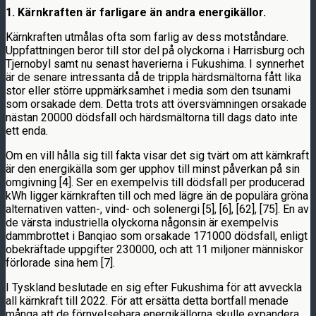
1.
Kärnkraften är farligare än andra energikällor.
Kärnkraften utmålas ofta som farlig av dess motståndare.
Uppfattningen beror till stor del på olyckorna i Harrisburg och
Tjernobyl samt nu senast haverierna i Fukushima. I synnerhet
är de senare intressanta då de trippla härdsmältorna fått lika
stor eller större uppmärksamhet i media som den tsunami
som orsakade dem. Detta trots att översvämningen orsakade
nästan 20000 dödsfall och härdsmältorna till dags dato inte
ett enda.
Om en vill hålla sig till fakta visar det sig tvärt om att kärnkraft
är den energikälla som ger upphov till minst påverkan på sin
omgivning [4]. Ser en exempelvis till dödsfall per producerad
kWh ligger kärnkraften till och med lägre än de populära gröna
alternativen vatten-, vind- och solenergi [5], [6], [62], [75]. En av
de värsta industriella olyckorna någonsin är exempelvis
dammbrottet i Banqiao som orsakade 171000 dödsfall, enligt
obekräftade uppgifter 230000, och att 11 miljoner människor
förlorade sina hem [7].
I Tyskland beslutade en sig efter Fukushima för att avveckla
all kärnkraft till 2022. För att ersätta detta bortfall menade
många att de förnyelsebara energikällorna skulle expandera