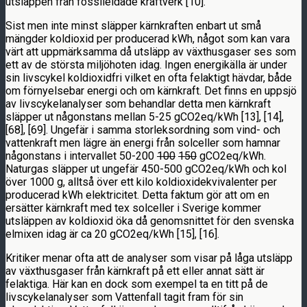
utsläppen från fossileldade kraftverk [10].
Sist men inte minst släpper kärnkraften enbart ut små
mängder koldioxid per producerad kWh, något som kan vara
värt att uppmärksamma då utsläpp av växthusgaser ses som
ett av de största miljöhoten idag. Ingen energikälla är under
sin livscykel koldioxidfri vilket en ofta felaktigt hävdar, både
om förnyelsebar energi och om kärnkraft. Det finns en uppsjö
av livscykelanalyser som behandlar detta men kärnkraft
släpper ut någonstans mellan 5-25 gCO2eq/kWh [13], [14],
[68], [69]. Ungefär i samma storleksordning som vind- och
vattenkraft men lägre än energi från solceller som hamnar
någonstans i intervallet 50-200
100
150
gCO2eq/kWh.
Naturgas släpper ut ungefär 450-500 gCO2eq/kWh och kol
över 1000 g, alltså över ett kilo koldioxidekvivalenter per
producerad kWh elektricitet. Detta faktum gör att om en
ersätter kärnkraft med tex solceller i Sverige kommer
utsläppen av koldioxid öka då genomsnittet för den svenska
elmixen idag är ca 20 gCO2eq/kWh [15], [16].
Kritiker menar ofta att de analyser som visar på låga utsläpp
av växthusgaser från kärnkraft på ett eller annat sätt är
felaktiga. Här kan en dock som exempel ta en titt på de
livscykelanalyser som Vattenfall tagit fram för sin