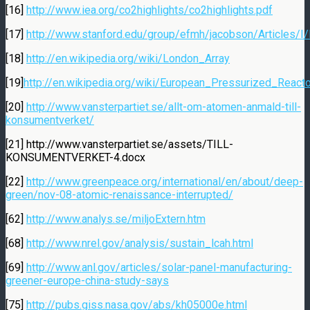
[16]
http://www.iea.org/co2highlights/co2highlights.pdf
[17]
http://www.stanford.edu/group/efmh/jacobson/Articles/
[18]
http://en.wikipedia.org/wiki/London_Array
[19]
http://en.wikipedia.org/wiki/European_Pressurized_Reacto
[20]
http://www.vansterpartiet.se/allt-om-atomen-anmald-till-
konsumentverket/
[21] http://www.vansterpartiet.se/assets/TILL-
KONSUMENTVERKET-4.docx
[22]
http://www.greenpeace.org/international/en/about/deep-
green/nov-08-atomic-renaissance-interrupted/
[62]
http://www.analys.se/miljoExtern.htm
[68]
http://www.nrel.gov/analysis/sustain_lcah.html
[69]
http://www.anl.gov/articles/solar-panel-manufacturing-
greener-europe-china-study-says
[75]
http://pubs.giss.nasa.gov/abs/kh05000e.html