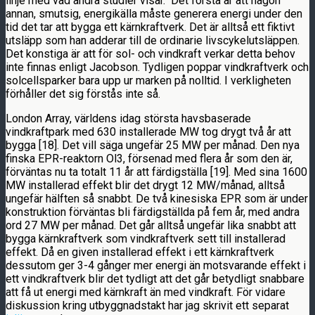
linje med vad andra studier visar. Det första är att någon
annan, smutsig, energikälla måste generera energi under den
tid det tar att bygga ett kärnkraftverk. Det är alltså ett fiktivt
utsläpp som han adderar till de ordinarie livscykelutsläppen.
Det konstiga är att för sol- och vindkraft verkar detta behov
inte finnas enligt Jacobson. Tydligen poppar vindkraftverk och
solcellsparker bara upp ur marken på nolltid. I verkligheten
förhåller det sig förstås inte så.
London Array, världens idag största havsbaserade
vindkraftpark med 630 installerade MW tog drygt två år att
bygga [18]. Det vill säga ungefär 25 MW per månad. Den nya
finska EPR-reaktorn Ol3, försenad med flera år som den är,
förväntas nu ta totalt 11 år att färdigställa [19]. Med sina 1600
MW installerad effekt blir det drygt 12 MW/månad, alltså
ungefär hälften så snabbt. De två kinesiska EPR som är under
konstruktion förväntas bli färdigställda på fem år, med andra
ord 27 MW per månad. Det går alltså ungefär lika snabbt att
bygga kärnkraftverk som vindkraftverk sett till installerad
effekt. Då en given installerad effekt i ett kärnkraftverk
dessutom ger 3-4 gånger mer energi än motsvarande effekt i
ett vindkraftverk blir det tydligt att det går betydligt snabbare
att få ut energi med kärnkraft än med vindkraft. För vidare
diskussion kring utbyggnadstakt har jag skrivit ett separat