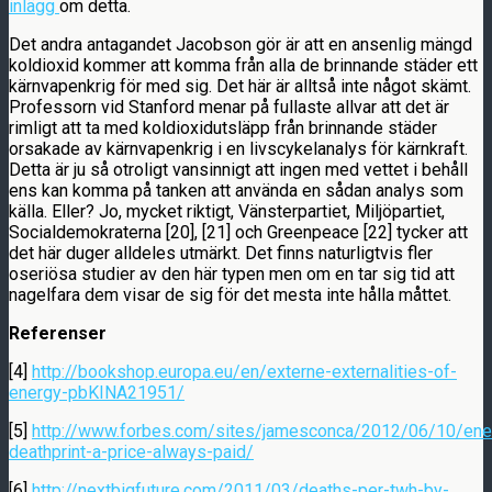
inlägg
om detta.
Det andra antagandet Jacobson gör är att en ansenlig mängd
koldioxid kommer att komma från alla de brinnande städer ett
kärnvapenkrig för med sig. Det här är alltså inte något skämt.
Professorn vid Stanford menar på fullaste allvar att det är
rimligt att ta med koldioxidutsläpp från brinnande städer
orsakade av kärnvapenkrig i en livscykelanalys för kärnkraft.
Detta är ju så otroligt vansinnigt att ingen med vettet i behåll
ens kan komma på tanken att använda en sådan analys som
källa. Eller? Jo, mycket riktigt, Vänsterpartiet, Miljöpartiet,
Socialdemokraterna [20], [21] och Greenpeace [22] tycker att
det här duger alldeles utmärkt. Det finns naturligtvis fler
oseriösa studier av den här typen men om en tar sig tid att
nagelfara dem visar de sig för det mesta inte hålla måttet.
Referenser
[4]
http://bookshop.europa.eu/en/externe-externalities-of-
energy-pbKINA21951/
[5]
http://www.forbes.com/sites/jamesconca/2012/06/10/ene
deathprint-a-price-always-paid/
[6]
http://nextbigfuture.com/2011/03/deaths-per-twh-by-