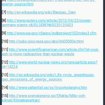
energy-source.html
[7]
http://en.wikipedia.org/wiki/Banqiao_Dam
[8]
http://www.reuters.com/article/2012/04/23/power-
germany-plants-idUSL5E8FN6R220120423
[9]
http://www.eia.gov/cfapps/ipdbproject/IEDIndex3.cfm
[10]
http://pubs.giss.nasa.gov/abs/kh05000e.html
[11]
http://www.scientificamerican.com/article.cfm?id=coal-
ash-is-more-radioactive-than-nuclear-waste
[12]
http://www.world-nuclear-news.org/newsarticle.aspx?
id=14224
[13]
http://en.wikipedia.org/wiki/Life-cycle_greenhouse-
gas_emissions_of_energy_sources
[14]
http://www.vattenfall.se/sv/livscykelanalys.htm
[15]
http://www.svenskenergi.se/Elfakta/Miljo-och-
klimat/Klimatpaverkan/