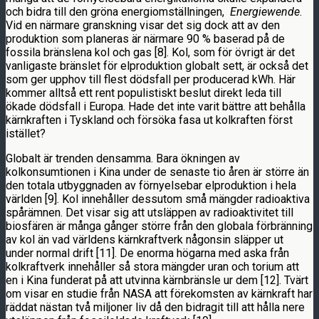
och bidra till den gröna energiomställningen,
Energiewende
.
Vid en närmare granskning visar det sig dock att av den
produktion som planeras är närmare 90 % baserad på de
fossila bränslena kol och gas [8]. Kol, som för övrigt är det
vanligaste bränslet för elproduktion globalt sett, är också det
som ger upphov till flest dödsfall per producerad kWh. Här
kommer alltså ett rent populistiskt beslut direkt leda till
ökade dödsfall i Europa. Hade det inte varit bättre att behålla
kärnkraften i Tyskland och försöka fasa ut kolkraften först
istället?
Globalt är trenden densamma. Bara ökningen av
kolkonsumtionen i Kina under de senaste tio åren är större än
den totala utbyggnaden av förnyelsebar elproduktion i hela
världen [9]. Kol innehåller dessutom små mängder radioaktiva
spårämnen. Det visar sig att utsläppen av radioaktivitet till
biosfären är många gånger större från den globala förbränning
av kol än vad världens kärnkraftverk någonsin släpper ut
under normal drift [11]. De enorma högarna med aska från
kolkraftverk innehåller så stora mängder uran och torium att
en i Kina funderat på att utvinna kärnbränsle ur dem [12]. Tvärt
om visar en studie från NASA att förekomsten av kärnkraft har
räddat nästan två miljoner liv då den bidragit till att hålla nere