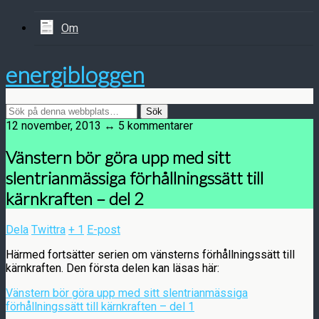
Om
energibloggen
12 november, 2013 ↔ 5 kommentarer
Vänstern bör göra upp med sitt
slentrianmässiga förhållningssätt till
kärnkraften – del 2
Dela
Twittra
+ 1
E-post
Härmed fortsätter serien om vänsterns förhållningssätt till
kärnkraften. Den första delen kan läsas här:
Vänstern bör göra upp med sitt slentrianmässiga
förhållningssätt till kärnkraften – del 1