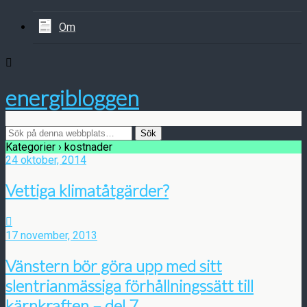
Om
energibloggen
Kategorier ›
kostnader
24 oktober, 2014
Vettiga klimatåtgärder?
17 november, 2013
Vänstern bör göra upp med sitt
slentrianmässiga förhållningssätt till
kärnkraften – del 7