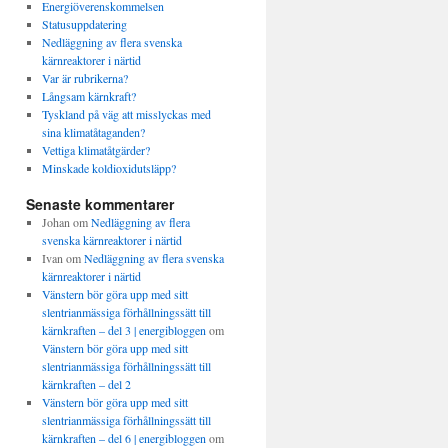
Energiöverenskommelsen
Statusuppdatering
Nedläggning av flera svenska
kärnreaktorer i närtid
Var är rubrikerna?
Långsam kärnkraft?
Tyskland på väg att misslyckas med
sina klimatåtaganden?
Vettiga klimatåtgärder?
Minskade koldioxidutsläpp?
Senaste kommentarer
Johan
om
Nedläggning av flera
svenska kärnreaktorer i närtid
Ivan
om
Nedläggning av flera svenska
kärnreaktorer i närtid
Vänstern bör göra upp med sitt
slentrianmässiga förhållningssätt till
kärnkraften – del 3 | energibloggen
om
Vänstern bör göra upp med sitt
slentrianmässiga förhållningssätt till
kärnkraften – del 2
Vänstern bör göra upp med sitt
slentrianmässiga förhållningssätt till
kärnkraften – del 6 | energibloggen
om