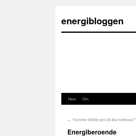
energibloggen
Hem
Om
←
”Kommer tillfälle ges att åka trådbuss?”
Energiberoende