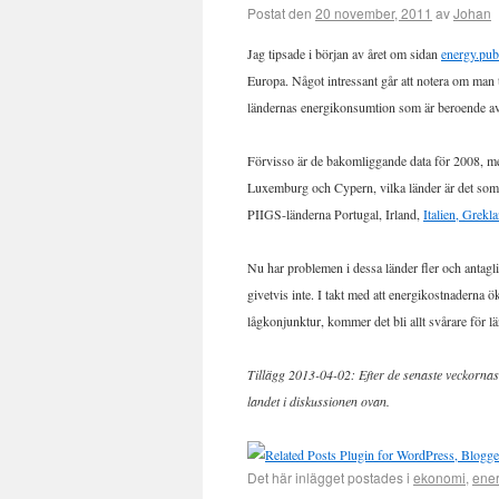
Postat den
20 november, 2011
av
Johan
Jag tipsade i början av året om sidan
energy.pub
Europa. Något intressant går att notera om man 
ländernas energikonsumtion som är beroende av
Förvisso är de bakomliggande data för 2008, me
Luxemburg och Cypern, vilka länder är det som li
PIIGS-länderna Portugal, Irland,
Italien, Grekl
Nu har problemen i dessa länder fler och antagli
givetvis inte. I takt med att energikostnaderna ö
lågkonjunktur, kommer det bli allt svårare för 
Tillägg 2013-04-02: Efter de senaste veckorn
landet i diskussionen ovan.
Det här inlägget postades i
ekonomi
,
ener