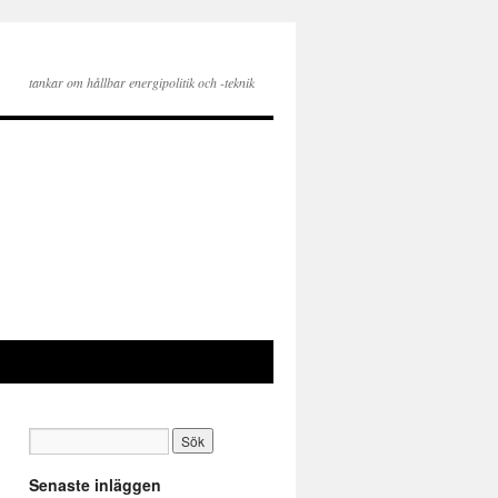
tankar om hållbar energipolitik och -teknik
Senaste inläggen