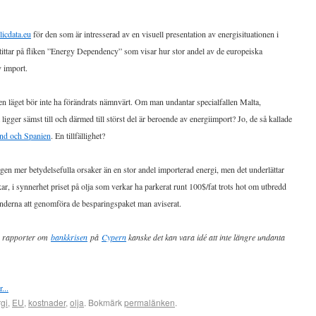
licdata.eu
för den som är intresserad av en visuell presentation av energisituationen i
tittar på fliken ”Energy Dependency” som visar hur stor andel av de europeiska
 import.
n läget bör inte ha förändrats nämnvärt. Om man undantar specialfallen Malta,
gger sämst till och därmed till störst del är beroende av energiimport? Jo, de så kallade
and och Spanien
. En tillfällighet?
gen mer betydelsefulla orsaker än en stor andel importerad energi, men det underlättar
kar, i synnerhet priset på olja som verkar ha parkerat runt 100$/fat trots hot om utbredd
länderna att genomföra de besparingspaket man aviserat.
as rapporter om
bankkrisen
på
Cypern
kanske det kan vara idé att inte längre undanta
gi
,
EU
,
kostnader
,
olja
. Bokmärk
permalänken
.