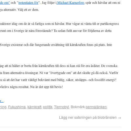
ade om”
och ”
potentialen för
”. Jag följer i
Michael Karnerfors
spår och hävdar att om ni
ga alternativ. Välj ett av dem.
eaktorer idag om de är så farliga som ni hävdar. Hur vågar ni vänta till er partikongress
unt om i Sverige är nära förestående? Ta sedan fullt ansvar för följderna av detta
t Sverige existerar och där fungerande ersättning till kärnkraften finns på plats. Inte
 att ni håller er borta från kärnkraften till dess ni kan stå för era åsikter. De svenska
ta fram alternativa lösningar. Ni var ”övertygade om” att det skulle gå då också. Varför
 så att det har varit väldigt bekvämt med billig, säker, utsläpps- och fossilfri energi?
avkrävs några resultat. Nu är det upp till bevis!
ning
,
Fukushima
,
kärnkraft
,
politik
,
Tjernobyl
. Bokmärk
permalänken
.
Lägg ner satsningen på biobränslen
→