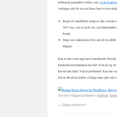
tröttnat på garantilösa löften som
”vi är övertyg
verkligen står för era ord finns bara två trovärdi
Begär ett omedelbart stopp av alla svenska r
2013 om, som ni tycks tro, nya härdsmältor r
beslut.
Stäng ner reaktorerna först när ett fossilfrit
tidigare.
Kan ni inte svara upp mot ovanstående föreslår jag
kärnkraftsmotståndarna har haft 30 år på sig att 
har det inte hänt? Vad är problemet? Kan det vara
Det är lätt att ha åsikter så länge man själv inte 
Det här inlägget postades i
foliehatt
,
forsk
←
Dåligt närminne?