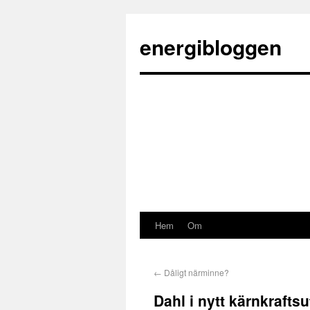
energibloggen
Hem
Om
←
Dåligt närminne?
Dahl i nytt kärnkraftsu