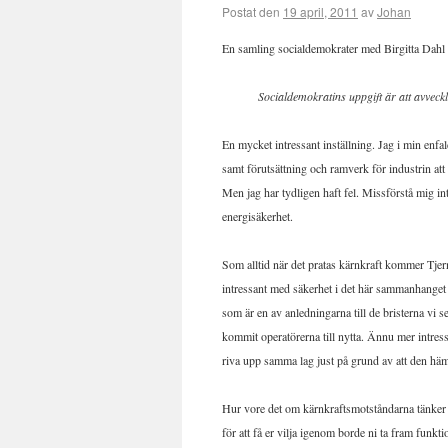
Postat den
19 april, 2011
av
Johan
En samling socialdemokrater med Birgitta Dahl i
Socialdemokratins uppgift är att avveck
En mycket intressant inställning. Jag i min enfald
samt förutsättning och ramverk för industrin att 
Men jag har tydligen haft fel. Missförstå mig int
energisäkerhet.
Som alltid när det pratas kärnkraft kommer Tje
intressant med säkerhet i det här sammanhanget ä
som är en av anledningarna till de bristerna vi
kommit operatörerna till nytta. Ännu mer intress
riva upp samma lag just på grund av att den hä
Hur vore det om kärnkraftsmotståndarna tänker t
för att få er vilja igenom borde ni ta fram funkt