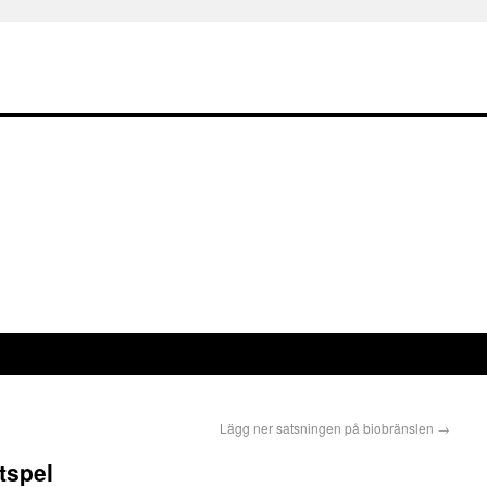
Lägg ner satsningen på biobränslen
→
tspel