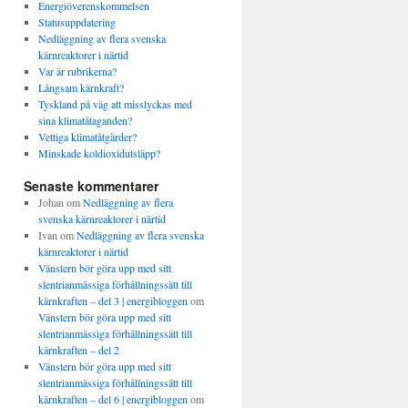
Energiöverenskommelsen
Statusuppdatering
Nedläggning av flera svenska
kärnreaktorer i närtid
Var är rubrikerna?
Långsam kärnkraft?
Tyskland på väg att misslyckas med
sina klimatåtaganden?
Vettiga klimatåtgärder?
Minskade koldioxidutsläpp?
Senaste kommentarer
Johan
om
Nedläggning av flera
svenska kärnreaktorer i närtid
Ivan
om
Nedläggning av flera svenska
kärnreaktorer i närtid
Vänstern bör göra upp med sitt
slentrianmässiga förhållningssätt till
kärnkraften – del 3 | energibloggen
om
Vänstern bör göra upp med sitt
slentrianmässiga förhållningssätt till
kärnkraften – del 2
Vänstern bör göra upp med sitt
slentrianmässiga förhållningssätt till
kärnkraften – del 6 | energibloggen
om