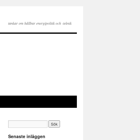
tankar om hållbar energipolitik och -teknik
Senaste inläggen