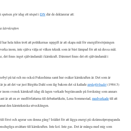
 spetsen gör idag ett utspel i
DN
där de deklarerar att:
la kärnkraften
 har hela tiden trott att politikernas uppgift är att skapa mål för energiförsörjningen
verka inom, inte själva välja ut vilken teknik som är bäst lämpad för att nå dessa mål.
e, det finns inget självändamål i kärnkraft. Däremot finns det ett självändamål i
rnobyl på tal och nu också Fukushima samt hur osäker kärnkraften är. Det som är
r ju att det var just Birgitta Dahl som låg bakom det så kallade
tankeförbudet
(1984:3)
 ser inom svensk kärnkraft idag då lagen verkade begränsande på forskning som annars
ant är att en av medförfattarna till debattartikeln, Lena Sommestad,
medverkade
till att
mmat den kärntekniska utvecklingen.
ill först och agerar sen denna gång? Istället för att lägga energi på skrämselpropaganda
ionsdugliga ersättare till kärnkraften. Inte kol. Inte gas. Det är många med mig som