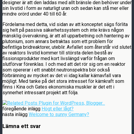
designer är att den laddas med allt bränsle den behöver under
sin livstid i form av naturligt uran och sedan kan stå mer eller
mindre orörd under 40 till 60 år.
Fördelarna med detta, vid sidan av att konceptet sägs förlita
sig helt på passiva säkerhetssystem och inte krävs någon
mänsklig övervakning, är att all upparbetning och hantering av
plutonium, som annars betraktas som ett problem för
befintliga bridreaktorer, uteblir. Avfallet som återstår vid slutet
av reaktors livstid kommer till största delen bestå av
fissionsprodukter med kort livslängd varför frågan om
slutförvar förenklas. I och med att det rör sig om en reaktor
som opererar i ett snabbt neutronspektra bör också
förbränning av mycket av det vi idag kallar kärnavfall vara
möjligt. Med tanke på det stora intresset för kärnkraft som
finns i Kina och Gates ekonomiska muskler är det ett i
synnerhet intressant projekt att följa.
föregående inlägg
Högt eller lågt?
nästa inlägg
Welcome to sunny Germany?
Lämna ett svar