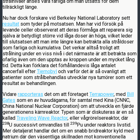
strålnivåer anses vara farliga om man utsätts för dem
tillräckligt länge.
Nu har dock forskare vid Berkeley National Laboratory sett
resultat
som tyder på motsatsen. Man har vid försök på
levande celler observerat att deras förmåga att reparera sig
själva är betydligt större vid låga doser än höga, vilket leder
till slutsatsen att man inte längre kan betrakta alla stråldoser
som farliga och kumulativa. Det verkar alltså troligt att
strålning under en viss nivå i det närmaste är att betrakta som
ofarlig även om den upptas av kroppen under en mycket lång
tid. Detta kan förklara det förhållandevis låga antalet
cancerfall efter
Tjernobyl
och varför det är så ovanligt att
patienter som strålbehandlas utvecklar nya tumörer som ett
resultat av behandlingen.
Vidare
rapporteras
det om att företaget
Terrapower
, med
Bill
Gates
som en av huvudägarna, för samtal med Kina (CNNC,
China National Nuclear Corporation) om att utveckla en fjärde
generationens kärnreaktor.
Typen som är diskuteras är en så
kallad
Traveling Wave Reactor
, eller vågrörelsereaktor, där
238
239
U successivt omvandlas till
Pu under reaktors livstid.
Mer detaljerat handlar det om en snabb bridreaktor kyld med
natrium där den väsentliga skillnaden mot konventionella