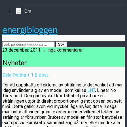
Om
energibloggen
23 december, 2011 ↔ inga kommentarer
Nyheter
Dela
Twittra
+ 1
E-post
För att uppskatta effekterna av strålning är det vanligt att man
idag använder sig av en modell som kallas
LNT
, Linear No
Threshold. Den går mycket kortfattat ut på att risken
strålningen utgör är direkt proportionerlig mot dosen oavsett
nivå. Detta gäller även vid mycket låga nivåer, det vill säga
man antar att ingen gräns existerar under vilken effekten av
strålning är försumbar. Bruket av modellen får stor betydelse i
exempelvis kärnkraftssammanhang då mer eller mindre alla